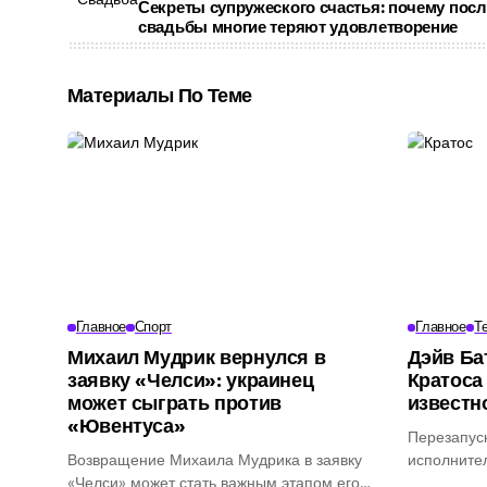
Секреты супружеского счастья: почему посл
свадьбы многие теряют удовлетворение
Материалы По Теме
Главное
Спорт
Главное
Т
Михаил Мудрик вернулся в
Дэйв Ба
заявку «Челси»: украинец
Кратоса 
может сыграть против
известн
«Ювентуса»
Перезапус
Возвращение Михаила Мудрика в заявку
исполнител
«Челси» может стать важным этапом его
ключевым э