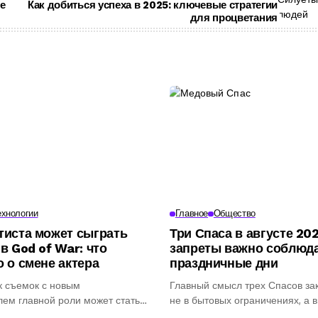
е
Как добиться успеха в 2025: ключевые стратегии
для процветания
ехнологии
Главное
Общество
тиста может сыграть
Три Спаса в августе 202
в God of War: что
запреты важно соблюда
о о смене актера
праздничные дни
к съемок с новым
Главный смысл трех Спасов за
ем главной роли может стать
не в бытовых ограничениях, а в
тапом в...
духовном...