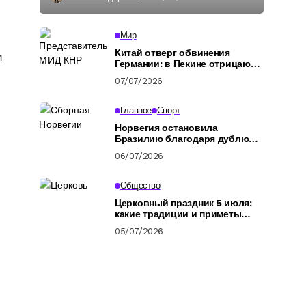
Мир
Китай отверг обвинения
и
Германии: в Пекине отрицают
подготовку российских
07/07/2026
военных
Главное
Спорт
Норвегия остановила
Бразилию благодаря дублю
Холанда: обзор
06/07/2026
четвертьфинала ЧМ-2026
Общество
Церковный праздник 5 июля:
какие традиции и приметы
связаны с днем Афанасия
05/07/2026
Афонского