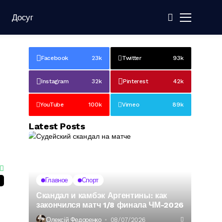
Досуг
Facebook
23k
Twitter
93k
Instagram
32k
Pinterest
42k
YouTube
100k
Vimeo
89k
Latest Posts
Главное
Спорт
Скандал и камбэк Аргентины: как
закончился матч 1/8 финала ЧМ-2026
Олексій Федоренко
08/07/2026