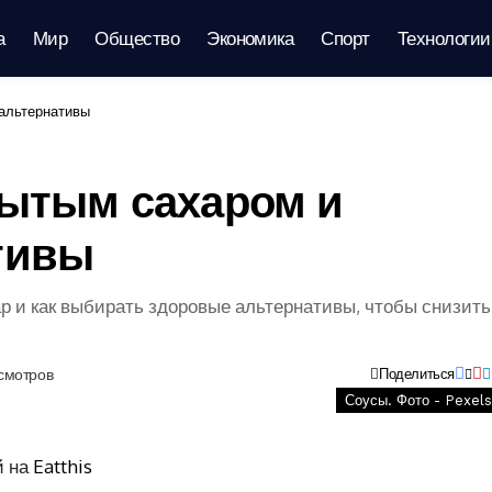
а
Мир
Общество
Экономика
Спорт
Технологии
 альтернативы
рытым сахаром и
тивы
ар и как выбирать здоровые альтернативы, чтобы снизить
смотров
Поделиться
Соусы. Фото - Pexels
й на
Eatthis