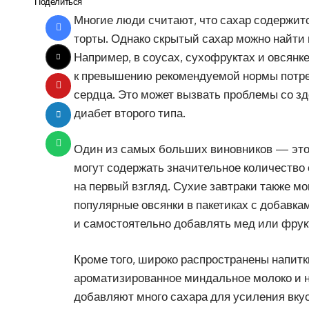
Поделиться
Многие люди считают, что сахар содержитс
торты. Однако скрытый сахар можно найти 
Например, в соусах, сухофруктах и овсянк
к превышению рекомендуемой нормы потре
сердца. Это может вызвать проблемы со зд
диабет второго типа.
Один из самых больших виновников — это п
могут содержать значительное количество с
на первый взгляд. Сухие завтраки также м
популярные овсянки в пакетиках с добавк
и самостоятельно добавлять мед или фрук
Кроме того, широко распространены напит
ароматизированное миндальное молоко и н
добавляют много сахара для усиления вку