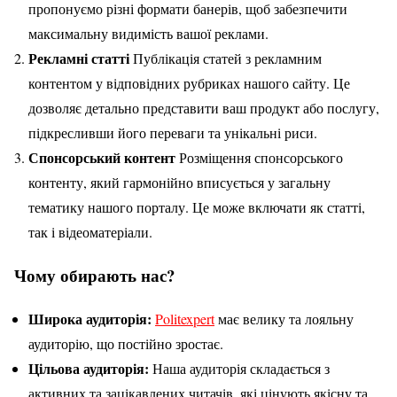
пропонуємо різні формати банерів, щоб забезпечити
максимальну видимість вашої реклами.
Рекламні статті
Публікація статей з рекламним
контентом у відповідних рубриках нашого сайту. Це
дозволяє детально представити ваш продукт або послугу,
підкресливши його переваги та унікальні риси.
Спонсорський контент
Розміщення спонсорського
контенту, який гармонійно вписується у загальну
тематику нашого порталу. Це може включати як статті,
так і відеоматеріали.
Чому обирають нас?
Широка аудиторія:
Politexpert
має велику та лояльну
аудиторію, що постійно зростає.
Цільова аудиторія:
Наша аудиторія складається з
активних та зацікавлених читачів, які цінують якісну та