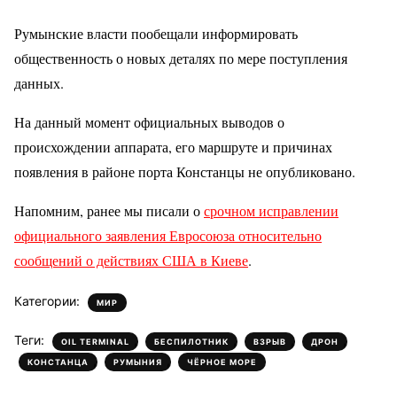
Румынские власти пообещали информировать
общественность о новых деталях по мере поступления
данных.
На данный момент официальных выводов о
происхождении аппарата, его маршруте и причинах
появления в районе порта Констанцы не опубликовано.
Напомним, ранее мы писали о
срочном исправлении
официального заявления Евросоюза относительно
сообщений о действиях США в Киеве
.
Категории:
МИР
Теги:
,
,
,
,
OIL TERMINAL
БЕСПИЛОТНИК
ВЗРЫВ
ДРОН
,
,
КОНСТАНЦА
РУМЫНИЯ
ЧЁРНОЕ МОРЕ