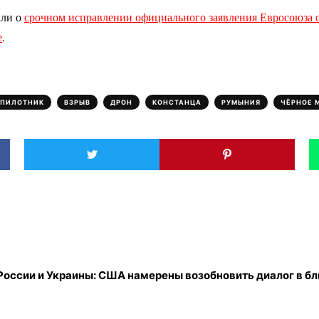
али о
срочном исправлении официального заявления Евросоюза 
е
.
,
,
,
,
,
СПИЛОТНИК
ВЗРЫВ
ДРОН
КОНСТАНЦА
РУМЫНИЯ
ЧЁРНОЕ 
России и Украины: США намерены возобновить диалог в б