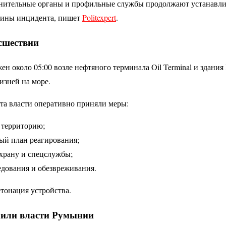
нительные органы и профильные службы продолжают устанавлив
чины инцидента, пишет
Politexpert
.
исшествии
н около 05:00 возле нефтяного терминала Oil Terminal и здания
изней на море.
та власти оперативно приняли меры:
территорию;
ый план реагирования;
храну и спецслужбы;
едования и обезвреживания.
тонация устройства.
чили власти Румынии