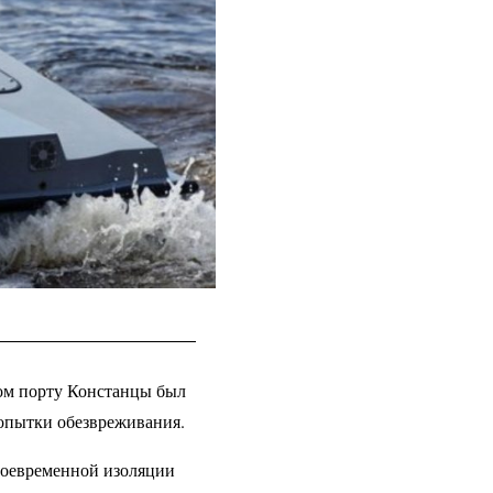
ком порту Констанцы был
попытки обезвреживания.
воевременной изоляции