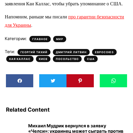
заявления Каи Каллас, чтобы убрать упоминание о США.
Напомним, раньше мы писали
про гарантии безопасности
для Украины
.
Категории:
,
ГЛАВНОЕ
МИР
Теги:
,
,
,
ГЕОРГИЙ ТИХИЙ
ДМИТРИЙ ЛИТВИН
ЕВРОСОЮЗ
,
,
,
КАЯ КАЛЛАС
КИЕВ
ПОСОЛЬСТВО
США
Related Content
Михаил Мудрик вернулся в заявку
«Челси»: украинец может сыграть против