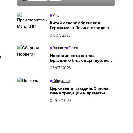
Мир
Китай отверг обвинения
Германии: в Пекине отрицают
подготовку российских
07/07/2026
военных
Главное
Спорт
а
Норвегия остановила
Бразилию благодаря дублю
Холанда: обзор
06/07/2026
четвертьфинала ЧМ-2026
Общество
Церковный праздник 5 июля:
какие традиции и приметы
связаны с днем Афанасия
05/07/2026
Афонского
х