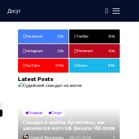
Досуг
Facebook
23k
Twitter
93k
Instagram
32k
Pinterest
42k
YouTube
100k
Vimeo
89k
Latest Posts
Главное
Спорт
Скандал и камбэк Аргентины: как
закончился матч 1/8 финала ЧМ-2026
Олексій Федоренко
08/07/2026