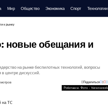
а
Мир
Общество
Экономика
Спорт
Технологии
ги к рынку
о: новые обещания и
лидерство на рынке беспилотных технологий, вопросы
 в центре дискуссий.
смотров
Поделиться
Роботакси. Фото - Newsweek
й на
TC