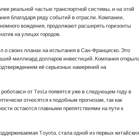
лее реальной частью транспортной системы, и на этой
ания благодаря ряду событий в отрасли. Компании,
номного вождения, продолжают расширять горизонты
иатив на улицах городов.
л о своих планах на испытания в Сан-Франциско. Это
екший миллиард долларов инвестиций. Компания открыл
подтверждением её серьезных намерений на
 роботакси от Tesla появятся уже в следующем году в
птически относятся к подобным прогнозам, так как
ности остаются главными препятствиями на пути к
поддерживаемая Toyota, стала одной из первых китайски