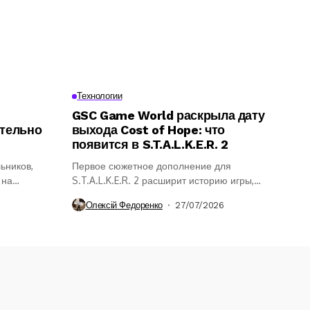
Технологии
GSC Game World раскрыла дату
ительно
выхода Cost of Hope: что
появится в S.T.A.L.K.E.R. 2
ьников,
Первое сюжетное дополнение для
 на
S.T.A.L.K.E.R. 2 расширит историю игры,
ение
откроет новые районы...
Олексій Федоренко
27/07/2026