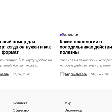
Технологии
ьный номер для
Какие технологии в
p: когда он нужен и как
холодильниках действ
ь формат
полезны
ть личную SIM-карту удобно не
Разбираем технологии холодил
дельный контакт может
которые действительно влияют
ся для работы,...
удобство использования, хран
Коваль
31/07/2026
Андрей Коваль
28/07/2026
продуктов и...
Политика
Мир
Общество
Экономика