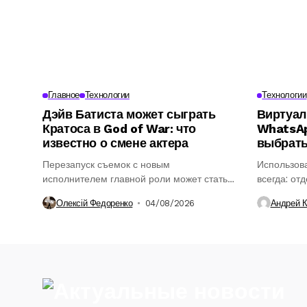
Главное
Технологии
Технологии
Дэйв Батиста может сыграть
Виртуал
Кратоса в God of War: что
WhatsAp
известно о смене актера
выбрат
Перезапуск съемок с новым
Использова
исполнителем главной роли может стать
всегда: от
ключевым этапом в...
понадобить
Олексій Федоренко
04/08/2026
Андрей 