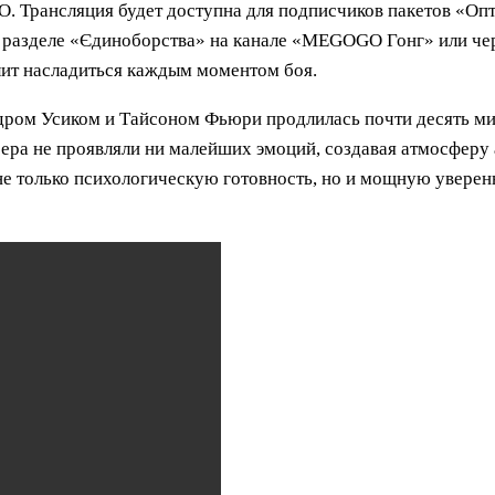
. Трансляция будет доступна для подписчиков пакетов «Оп
азделе «Єдиноборства» на канале «MEGOGO Гонг» или чере
лит насладиться каждым моментом боя.
ндром Усиком и Тайсоном Фьюри продлилась почти десять ми
ксера не проявляли ни малейших эмоций, создавая атмосфер
не только психологическую готовность, но и мощную увере