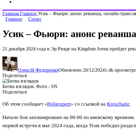
Главная
Главное
Усик – Фьюри: анонс реванша, онлайн-трансля
Главное
Спорт
Усик – Фьюри: анонс реванша,
21 декабря 2024 года в Эр-Рияде на Kingdom Arena пройдет р
Олексій Федоренко
Обновлено 20/12/2024
1.4k просмотр
Поделиться
Битва взглядов. Фото - SN
Поделиться
Об этом сообщает «
Politexpert
» со ссылкой на
Kreschatic
Начало боя запланировано на 00:00 по киевскому времени.
первой встречи в мае 2024 года, когда Усик победил разд