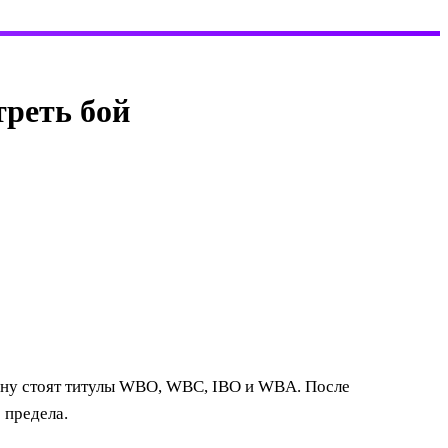
треть бой
кону стоят титулы WBO, WBC, IBO и WBA. После
 предела.