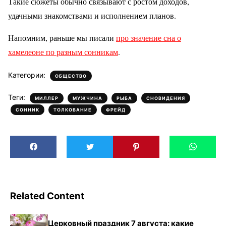
Такие сюжеты обычно связывают с ростом доходов,
удачными знакомствами и исполнением планов.
Напомним, раньше мы писали
про значение сна о
хамелеоне по разным сонникам
.
Категории:
ОБЩЕСТВО
Теги:
,
,
,
,
МИЛЛЕР
МУЖЧИНА
РЫБА
СНОВИДЕНИЯ
,
,
СОННИК
ТОЛКОВАНИЕ
ФРЕЙД
Related Content
Церковный праздник 7 августа: какие