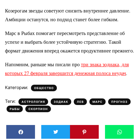
Козерогам звезды советуют снизить внутреннее давление.
Амбиции останутся, но подход станет более гибким.
Марс в Рыбах помогает пересмотреть представление об
успехе и выбрать более устойчивую стратегию. Такой
формат движения вперед окажется продуктивнее прежнего.
Напомним, раньше мы писали про
три знака зодиака, для
которых 27 февраля завершится денежная полоса неудач
.
Категории:
ОБЩЕСТВО
Теги:
,
,
,
,
,
АСТРОЛОГИЯ
ЗОДИАК
ЛЕВ
МАРС
ПРОГНОЗ
,
РЫБЫ
СКОРПИОН