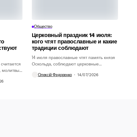
Общество
Церковный праздник 14 июля:
то
кого чтят православные и какие
ствуют
традиции соблюдают
14 июля православные чтят память князя
 считается
Оскольда, соблюдают церковные
, молитвы
традиции, избегают ссор...
Олексій Федоренко
14/07/2026
.
26