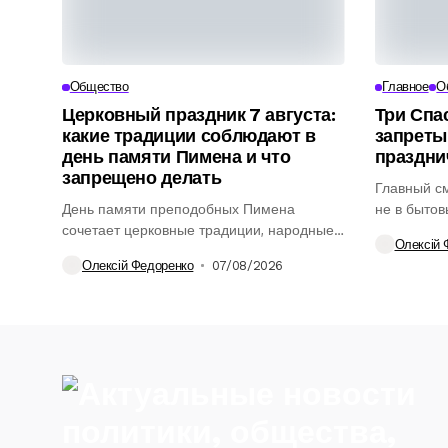
Общество
Главное
О
Церковный праздник 7 августа:
Три Спас
какие традиции соблюдают в
запреты
день памяти Пимена и что
праздни
запрещено делать
Главный с
День памяти преподобных Пимена
не в бытов
сочетает церковные традиции, народные
духовном..
Олексій 
обычаи и приметы, которые...
Олексій Федоренко
07/08/2026