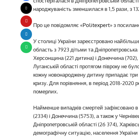
спостерігалася в Дніпропетровській області
народжуваність зменшилася в 1,5 рази, з 132
Про це повідомляє «
Politexpert
» з посилан
У столиці України зареєстровано найбільш
область з 7923 дітьми та Дніпропетровська 
Херсонщина (221 дитина) і Донеччина (702
Луганській області протягом півроку не бу
кожну новонароджену дитину припадає три 
кризу. Для порівняння, в період 2018-2020
померлих.
Найменше випадків смертей зафіксовано в 
(2334) і Донеччина (5753), а також у Черніве
Дніпропетровській області (26 374), Харківсь
демографічну ситуацію, населення України