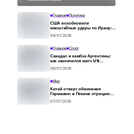
Главное
Политика
США возобновили
масштабные удары по Ирану:
как это комментирует Трамп
09/07/2026
Главное
Спорт
Скандал и камбэк Аргентины:
как закончился матч 1/8
финала ЧМ-2026
08/07/2026
Мир
Китай отверг обвинения
Германии: в Пекине отрицают
подготовку российских
07/07/2026
военных