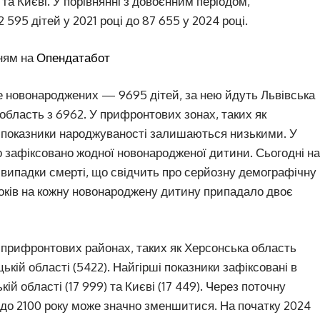
 та Києві. У порівнянні з довоєнним періодом,
 595 дітей у 2021 році до 87 655 у 2024 році.
ням на
Опендатабот
е новонароджених — 9695 дітей, за нею йдуть Львівська
область з 6962. У прифронтових зонах, таких як
), показники народжуваності залишаються низькими. У
ло зафіксовано жодної новонародженої дитини. Сьогодні на
випадки смерті, що свідчить про серйозну демографічну
 років на кожну новонароджену дитину припадало двоє
прифронтових районах, таких як Херсонська область
цькій області (5422). Найгірші показники зафіксовані в
кій області (17 999) та Києві (17 449). Через поточну
 до 2100 року може значно зменшитися. На початку 2024