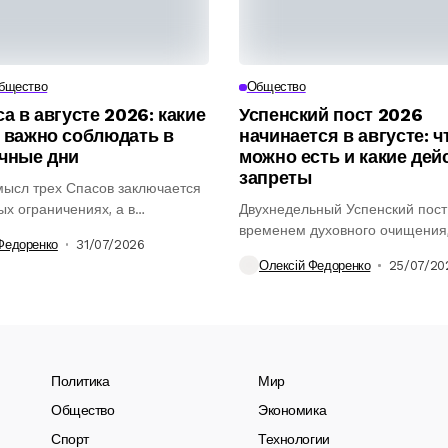
бщество
Общество
а в августе 2026: какие
Успенский пост 2026
 важно соблюдать в
начинается в августе: ч
чные дни
можно есть и какие дей
запреты
мысл трех Спасов заключается
ых ограничениях, а в
Двухнедельный Успенский пост
.
временем духовного очищения
Федоренко
31/07/2026
и соблюдения традиций перед..
Олексій Федоренко
25/07/20
Политика
Мир
Общество
Экономика
Спорт
Технологии