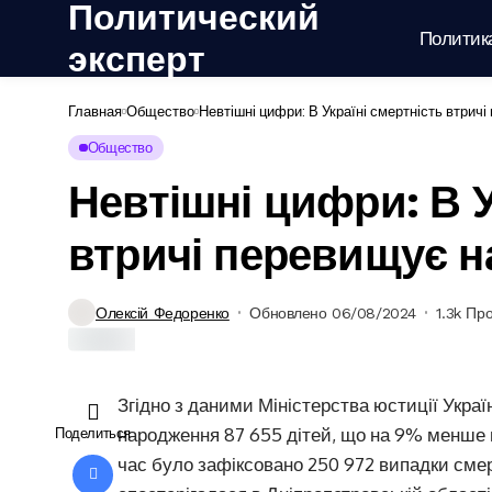
Политический
Политик
эксперт
Главная
Общество
Невтішні цифри: В Україні смертність втрич
Общество
Невтішні цифри: В У
втричі перевищує н
Олексій Федоренко
Обновлено 06/08/2024
1.3k Пр
Згідно з даними Міністерства юстиції Украї
народження 87 655 дітей, що на 9% менше п
Поделиться
час було зафіксовано 250 972 випадки сме