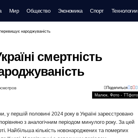
а
Мир
Общество
Экономика
Спорт
Технологии
і перевищує народжуваність
країні смертність
ароджуваність
осмотров
Поделиться
Малюк. Фото - ТТфото
ни, у першій половині 2024 року в Україні зареєстровано
орівняно з аналогічним періодом минулого року. За цей
рті. Найбільша кількість новонароджених та померлих