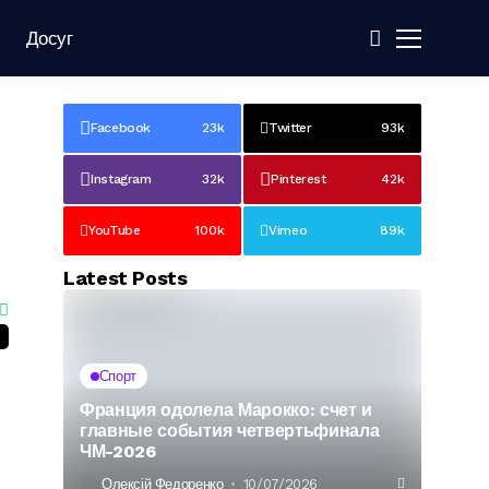
Досуг
Facebook
23k
Twitter
93k
Instagram
32k
Pinterest
42k
YouTube
100k
Vimeo
89k
Latest Posts
Спорт
Франция одолела Марокко: счет и
главные события четвертьфинала
ЧМ-2026
Олексій Федоренко
10/07/2026