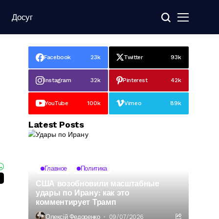
Досуг
Facebook
23k
Twitter
93k
Instagram
32k
Pinterest
42k
YouTube
100k
Vimeo
89k
Latest Posts
Главное
Политика
США возобновили масштабные
удары по Ирану: как это
комментирует Трамп
Олексій Федоренко
09/07/2026