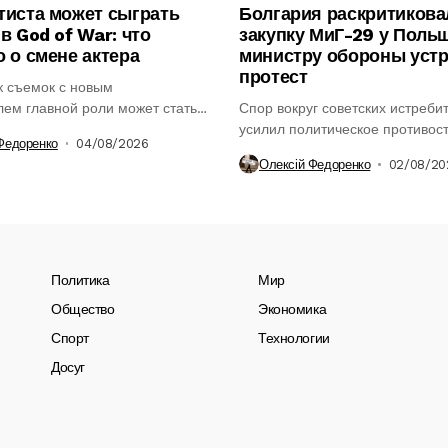
тиста может сыграть
Болгария раскритикова
в God of War: что
закупку МиГ-29 у Поль
о о смене актера
министру обороны уст
протест
к съемок с новым
ем главной роли может стать
Спор вокруг советских истреби
тапом в...
усилил политическое противос
Федоренко
04/08/2026
Болгарии и вновь привлёк...
Олексій Федоренко
02/08/20
Политика
Мир
Общество
Экономика
Спорт
Технологии
Досуг