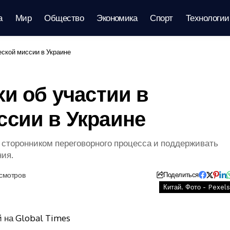
а
Мир
Общество
Экономика
Спорт
Технологии
еской миссии в Украине
хи об участии в
ссии в Украине
 сторонником переговорного процесса и поддерживать
ия.
осмотров
Поделиться
Китай. Фото - Pexels
й на
Global Times