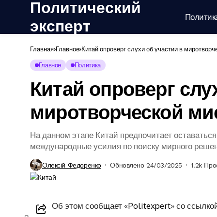
Политический
Политик
эксперт
Главная
Главное
Китай опроверг слухи об участии в миротворч
Главное
Политика
Китай опроверг слу
миротворческой ми
На данном этапе Китай предпочитает оставаться
международные усилия по поиску мирного решен
Олексій Федоренко
Обновлено 24/03/2025
1.2k Пр
Об этом сообщает «
Politexpert
» со ссылко