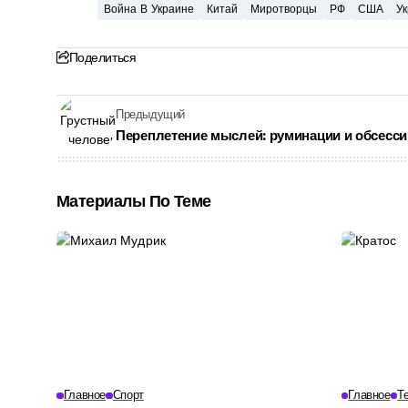
Война В Украине
Китай
Миротворцы
РФ
США
У
Поделиться
Предыдущий
Переплетение мыслей: руминации и обсесси
Материалы По Теме
Главное
Спорт
Главное
Т