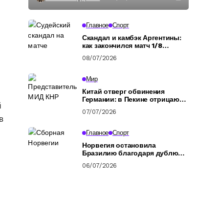
Главное
Спорт
Скандал и камбэк Аргентины:
как закончился матч 1/8
финала ЧМ-2026
08/07/2026
Мир
Китай отверг обвинения
Германии: в Пекине отрицают
й
подготовку российских
07/07/2026
военных
в
Главное
Спорт
Норвегия остановила
Бразилию благодаря дублю
Холанда: обзор
06/07/2026
четвертьфинала ЧМ-2026