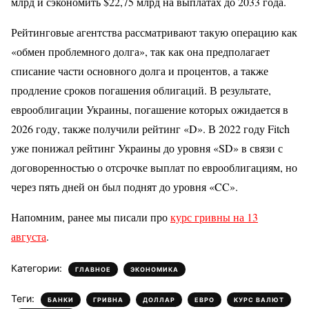
млрд и сэкономить $22,75 млрд на выплатах до 2033 года.
Рейтинговые агентства рассматривают такую операцию как
«обмен проблемного долга», так как она предполагает
списание части основного долга и процентов, а также
продление сроков погашения облигаций. В результате,
еврооблигации Украины, погашение которых ожидается в
2026 году, также получили рейтинг «D». В 2022 году Fitch
уже понижал рейтинг Украины до уровня «SD» в связи с
договоренностью о отсрочке выплат по еврооблигациям, но
через пять дней он был поднят до уровня «CC».
Напомним, ранее мы писали про
курс гривны на 13
августа
.
Категории:
,
ГЛАВНОЕ
ЭКОНОМИКА
Теги:
,
,
,
,
,
БАНКИ
ГРИВНА
ДОЛЛАР
ЕВРО
КУРС ВАЛЮТ