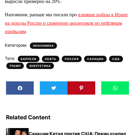
выросли примерно на 20%.
Напомним, раньше мы писали про
влияние войны в Иране
на доходы России и сравнение аналитиков по нефтяным
прибылям
.
Категории:
ЭКОНОМИКА
Теги:
,
,
,
,
,
БАРРЕЛИ
НЕФТЬ
РОССИЯ
САНКЦИИ
США
,
ТРАМП
ЭНЕРГЕТИКА
Related Content
Санкции Китая против США: Пекин усилил