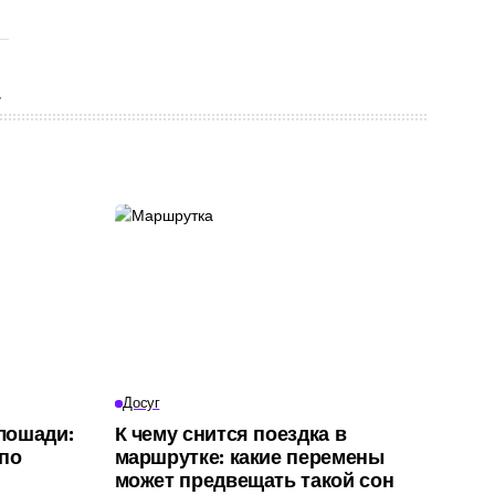
Досуг
 лошади:
К чему снится поездка в
 по
маршрутке: какие перемены
может предвещать такой сон