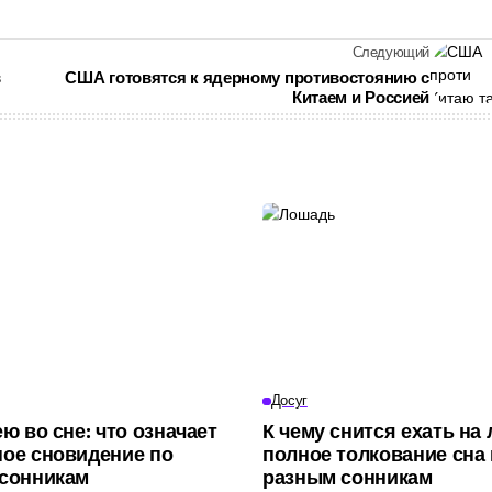
Следующий
в
США готовятся к ядерному противостоянию с
Китаем и Россией
Досуг
ю во сне: что означает
К чему снится ехать на
ое сновидение по
полное толкование сна
сонникам
разным сонникам