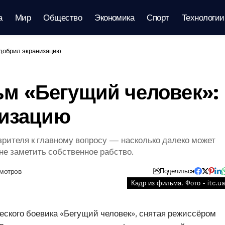
а
Мир
Общество
Экономика
Спорт
Технологии
добрил экранизацию
м «Бегущий человек»:
низацию
зрителя к главному вопросу — насколько далеко может
не заметить собственное рабство.
мотров
Поделиться
Кадр из фильма. Фото - itc.ua
еского боевика «Бегущий человек», снятая режиссёром