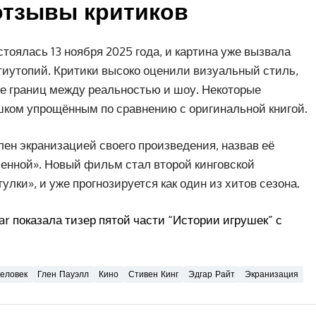
отзывы критиков
тоялась 13 ноября 2025 года, и картина уже вызвала
тиутопий. Критики высоко оценили визуальный стиль,
е границ между реальностью и шоу. Некоторые
шком упрощённым по сравнению с оригинальной книгой.
лен экранизацией своего произведения, назвав её
менной». Новый фильм стал второй кинговской
улки», и уже прогнозируется как один из хитов сезона.
ar показала тизер пятой части “Истории игрушек” с
еловек
Глен Пауэлл
Кино
Стивен Кинг
Эдгар Райт
Экранизация