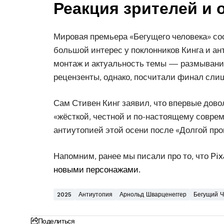
Реакция зрителей и 
Мировая премьера «Бегущего человека» сос
большой интерес у поклонников Кинга и ан
монтаж и актуальность темы — размывани
рецензенты, однако, посчитали финал сли
Сам Стивен Кинг заявил, что впервые дово
«жёсткой, честной и по-настоящему совре
антиутопией этой осени после «Долгой прог
Напомним, ранее мы писали про то, что
Pix
новыми персонажами
.
2025
Антиутопия
Арнольд Шварценеггер
Бегущий Ч
Поделиться