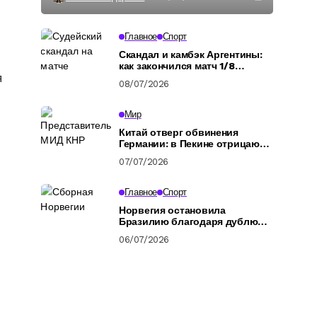
Главное
Спорт
Скандал и камбэк Аргентины:
как закончился матч 1/8
я
финала ЧМ-2026
08/07/2026
Мир
Китай отверг обвинения
Германии: в Пекине отрицают
подготовку российских
07/07/2026
военных
Главное
Спорт
Норвегия остановила
Бразилию благодаря дублю
Холанда: обзор
06/07/2026
четвертьфинала ЧМ-2026