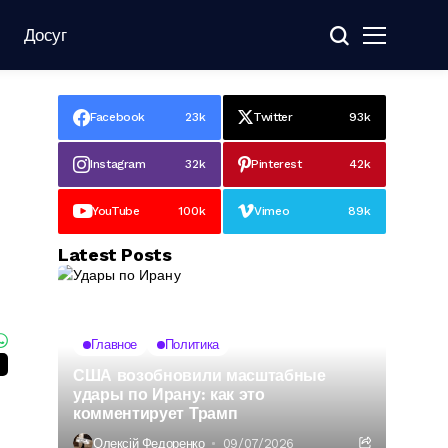
Досуг
Facebook
23k
Twitter
93k
Instagram
32k
Pinterest
42k
YouTube
100k
Vimeo
89k
Latest Posts
Главное
Политика
США возобновили масштабные
удары по Ирану: как это
комментирует Трамп
Олексій Федоренко
09/07/2026