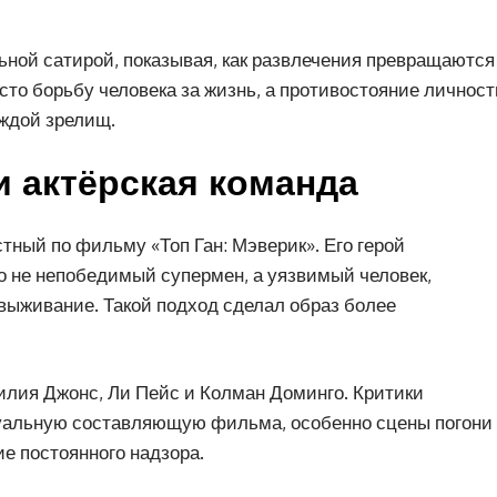
ьной сатирой, показывая, как развлечения превращаются
сто борьбу человека за жизнь, а противостояние личност
аждой зрелищ.
 актёрская команда
тный по фильму «Топ Ган: Мэверик». Его герой
о не непобедимый супермен, а уязвимый человек,
выживание. Такой подход сделал образ более
илия Джонс, Ли Пейс и Колман Доминго. Критики
зуальную составляющую фильма, особенно сцены погони
е постоянного надзора.