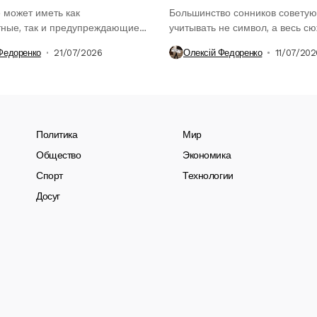
 может иметь как
Большинство сонников советую
тные, так и предупреждающие
учитывать не символ, а весь сю
, зависящие...
поскольку именно...
Федоренко
21/07/2026
Олексій Федоренко
11/07/202
Политика
Мир
Общество
Экономика
Спорт
Технологии
Досуг