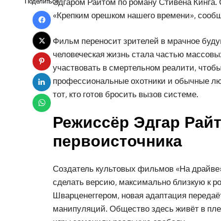
Эдгаром Райтом по роману Стивена Кинга. 
Поделиться
«Крепким орешком нашего времени», сооб
Фильм переносит зрителей в мрачное будущ
человеческая жизнь стала частью массовых
участвовать в смертельном реалити, чтобы
профессиональные охотники и обычные люд
тот, кто готов бросить вызов системе.
Режиссёр Эдгар Райт
первоисточника
Создатель культовых фильмов «На драйве»
сделать версию, максимально близкую к ром
Шварценеггером, новая адаптация переда
манипуляций. Общество здесь живёт в пле