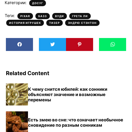
Категории:
ДОСУГ
Теги:
,
,
,
,
PIXAR
БАЗЗ
ВУДИ
ГРЕТА ЛИ
,
,
ИСТОРИЯ ИГРУШЕК
ТИЗЕР
ЭНДРЮ СТЭНТОН
Related Content
К чему снится юбилей: как сонники
объясняют значение и возможные
перемены
Есть змею во сне: что означает необычное
сновидение по разным сонникам