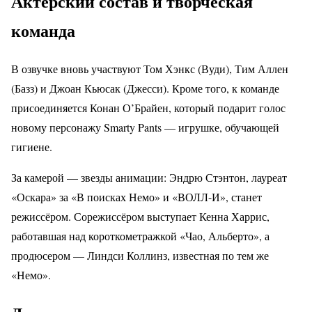
Актерский состав и творческая
команда
В озвучке вновь участвуют Том Хэнкс (Вуди), Тим Аллен
(Базз) и Джоан Кьюсак (Джесси). Кроме того, к команде
присоединяется Конан О’Брайен, который подарит голос
новому персонажу Smarty Pants — игрушке, обучающей
гигиене.
За камерой — звезды анимации: Эндрю Стэнтон, лауреат
«Оскара» за «В поисках Немо» и «ВОЛЛ-И», станет
режиссёром. Сорежиссёром выступает Кенна Харрис,
работавшая над короткометражкой «Чао, Альберто», а
продюсером — Линдси Коллинз, известная по тем же
«Немо».