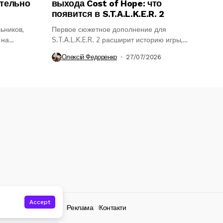
ительно
выхода Cost of Hope: что
появится в S.T.A.L.K.E.R. 2
ьников,
Первое сюжетное дополнение для
 на
S.T.A.L.K.E.R. 2 расширит историю игры,
ение
откроет новые районы...
Олексій Федоренко
27/07/2026
Accept
нційність
Редакція
Реклама
Контакти