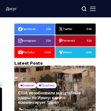
Досуг
Facebook
23k
Twitter
93k
Instagram
32k
Pinterest
42k
YouTube
100k
Vimeo
89k
Latest Posts
Главное
Политика
США возобновили масштабные
удары по Ирану: как это
комментирует Трамп
Олексій Федоренко
09/07/2026