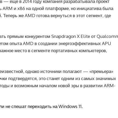
в — еще в 2014 году компания разрабатывала проект
ь ARM и x86 на одной платформе, но инициатива была
 Теперь же AMD готова вернуться в этот сегмент, где
ать прямым конкурентом Snapdragon X Elite от Qualcom
четом опыта AMD в создании энергоэффективных APU
важное место в сегменте портативных компьютеров,
неизвестной, однако источники полагают — «премьера»
ечки подтвердятся, это станет одним из самых значимых
 годы и возможным началом новой эры в развитии ARM-
ли не спешат переходить на Windows 11.