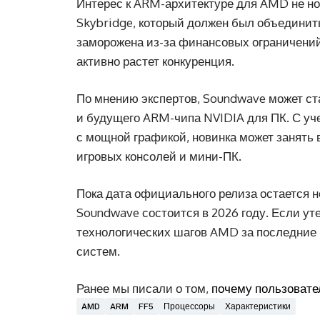
Интерес к ARM-архитектуре для AMD не но
Skybridge, который должен был объединит
заморожена из-за финансовых ограничений.
активно растет конкуренция.
По мнению экспертов, Soundwave может ст
и будущего ARM-чипа NVIDIA для ПК. С у
с мощной графикой, новинка может занять 
игровых консолей и мини-ПК.
Пока дата официального релиза остается 
Soundwave состоится в 2026 году. Если ут
технологических шагов AMD за последние
систем.
Ранее мы писали о том,
почему пользовате
AMD
ARM
FF5
Процессоры
Характеристики