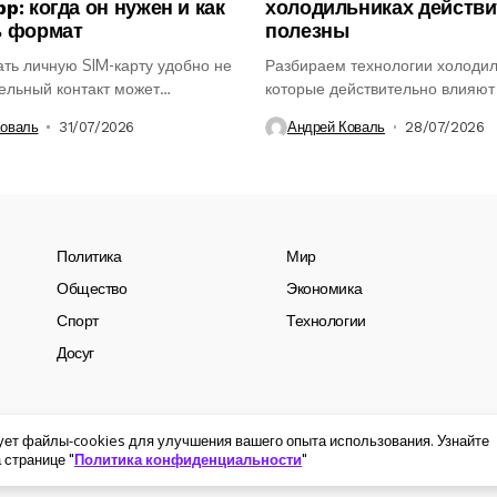
p: когда он нужен и как
холодильниках действ
ь формат
полезны
ть личную SIM-карту удобно не
Разбираем технологии холодил
дельный контакт может
которые действительно влияют
ся для работы,...
удобство использования, хран
Коваль
31/07/2026
Андрей Коваль
28/07/2026
продуктов и...
Политика
Мир
Общество
Экономика
Спорт
Технологии
Досуг
ует файлы-cookies для улучшения вашего опыта использования. Узнайте
 странице "
Политика конфиденциальности
"
Про нас
Конфіде