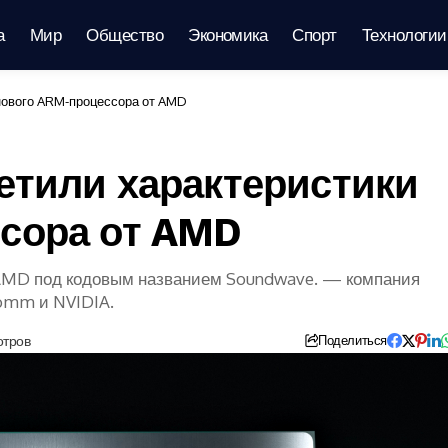
а
Мир
Общество
Экономика
Спорт
Технологии
нового ARM-процессора от AMD
етили характеристики
сора от AMD
AMD под кодовым названием Soundwave. — компания
comm и NVIDIA.
отров
Поделиться