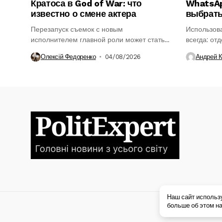
Кратоса в God of War: что
WhatsAp
известно о смене актера
выбрат
Перезапуск съемок с новым
Использова
исполнителем главной роли может стать
всегда: от
ключевым этапом в...
понадобить
Олексій Федоренко
04/08/2026
Андрей 
Наш сайт использ
больше об этом на