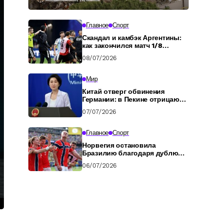
Главное
Спорт
Скандал и камбэк Аргентины:
как закончился матч 1/8
финала ЧМ-2026
08/07/2026
Мир
Китай отверг обвинения
Германии: в Пекине отрицают
подготовку российских
07/07/2026
военных
Главное
Спорт
Норвегия остановила
Бразилию благодаря дублю
Холанда: обзор
06/07/2026
четвертьфинала ЧМ-2026