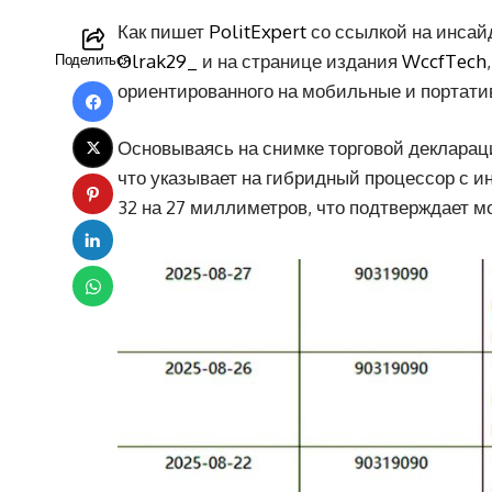
Как пишет
PolitExpert
со ссылкой на инсай
Olrak29_
и на странице издания
WccfTech
Поделиться
ориентированного на мобильные и портати
Основываясь на снимке торговой деклараци
что указывает на гибридный процессор с и
32 на 27 миллиметров, что подтверждает 