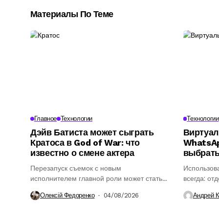
Материалы По Теме
Главное
Технологии
Технологии
Дэйв Батиста может сыграть
Виртуал
Кратоса в God of War: что
WhatsAp
известно о смене актера
выбрат
Перезапуск съемок с новым
Использова
исполнителем главной роли может стать
всегда: от
ключевым этапом в...
понадобить
Олексій Федоренко
04/08/2026
Андрей 