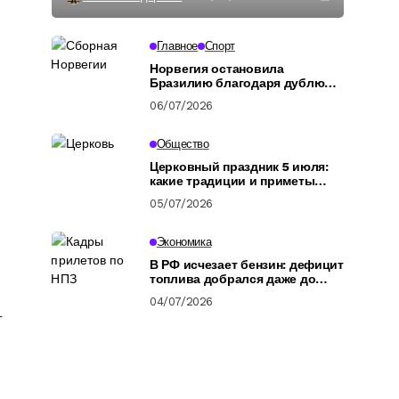
Главное
Спорт
Норвегия остановила
Бразилию благодаря дублю
Холанда: обзор
06/07/2026
четвертьфинала ЧМ-2026
Общество
Церковный праздник 5 июля:
какие традиции и приметы
связаны с днем Афанасия
05/07/2026
Афонского
Экономика
В РФ исчезает бензин: дефицит
топлива добрался даже до
Дальнего Востока
04/07/2026
т