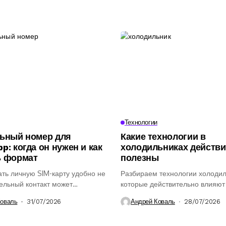
Технологии
ьный номер для
Какие технологии в
p: когда он нужен и как
холодильниках действ
ь формат
полезны
ть личную SIM-карту удобно не
Разбираем технологии холодил
дельный контакт может
которые действительно влияют
ся для работы,...
удобство использования, хран
Коваль
31/07/2026
Андрей Коваль
28/07/2026
продуктов и...