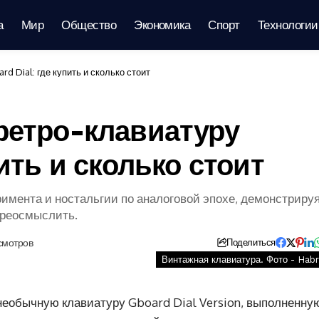
а
Мир
Общество
Экономика
Спорт
Технологии
d Dial: где купить и сколько стоит
ретро-клавиатуру
пить и сколько стоит
имента и ностальгии по аналоговой эпохе, демонстрируя
ереосмыслить.
смотров
Поделиться
Винтажная клавиатура. Фото - Habr
необычную клавиатуру Gboard Dial Version, выполненну