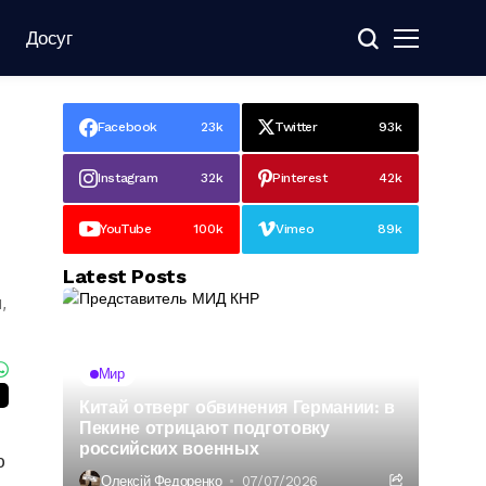
Досуг
Facebook
23k
Twitter
93k
Instagram
32k
Pinterest
42k
YouTube
100k
Vimeo
89k
Latest Posts
,
Мир
Китай отверг обвинения Германии: в
Пекине отрицают подготовку
российских военных
ю
Олексій Федоренко
07/07/2026