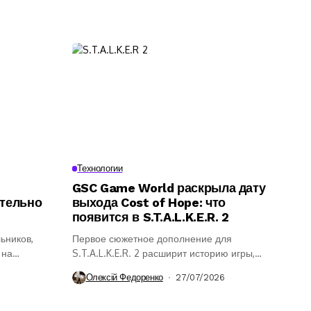
Технологии
GSC Game World раскрыла дату
ительно
выхода Cost of Hope: что
появится в S.T.A.L.K.E.R. 2
ьников,
Первое сюжетное дополнение для
 на
S.T.A.L.K.E.R. 2 расширит историю игры,
ение
откроет новые районы...
Олексій Федоренко
27/07/2026