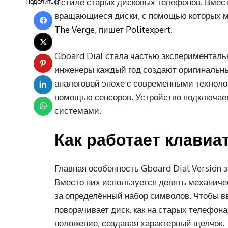
в стиле старых дисковых телефонов. Вмес
Поделиться
вращающиеся диски, с помощью которых м
The Verge
, пишет
Politexpert
.
Gboard Dial стала частью экспериментальн
инженеры каждый год создают оригинальны
аналоговой эпохе с современными техноло
помощью сенсоров. Устройство подключае
системами.
Как работает клавиа
Главная особенность Gboard Dial Version 
Вместо них используется девять механичес
за определённый набор символов. Чтобы вв
поворачивает диск, как на старых телефон
положение, создавая характерный щелчок.