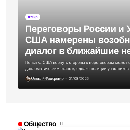
Мир
Переговоры России и 
США намерены возобн
диалог в ближайшие н
Попытка США вернуть стороны к переговорам может 
дипломатическим этапом, однако позиции участников 
Олексій Федоренко
01/08/2026
Общество