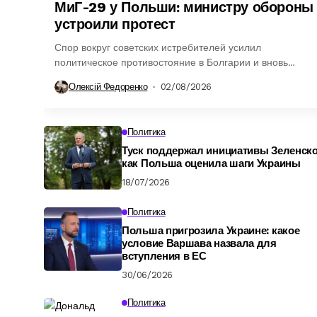
МиГ-29 у Польши: министру обороны
устроили протест
Спор вокруг советских истребителей усилил
политическое противостояние в Болгарии и вновь
привлёк внимание к будущему её военной авиации.
Олексій Федоренко
02/08/2026
Политика
Туск поддержал инициативы Зеленско
как Польша оценила шаги Украины
18/07/2026
Политика
Польша пригрозила Украине: какое
условие Варшава назвала для
вступления в ЕС
30/06/2026
Политика