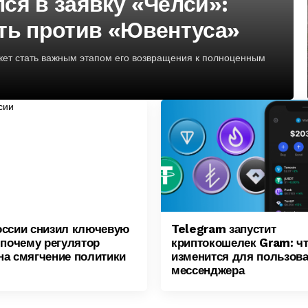
ся в заявку «Челси»:
ть против «Ювентуса»
жет стать важным этапом его возвращения к полноценным
оссии снизил ключевую
Telegram запустит
 почему регулятор
криптокошелек Gram: ч
на смягчение политики
изменится для пользов
мессенджера