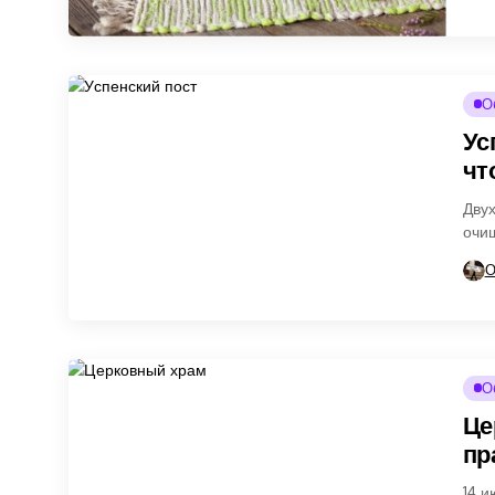
О
Ус
чт
Двух
очи
пра
О
О
Це
пр
14 и