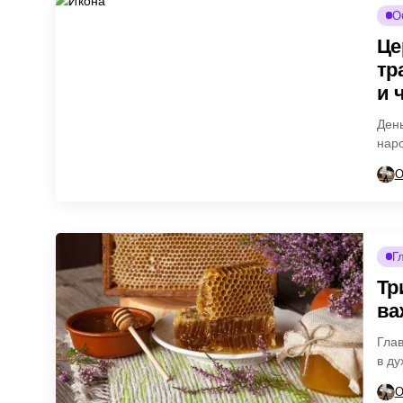
О
Це
тр
и 
Ден
нар
сего
О
Г
Тр
ва
Глав
в ду
О