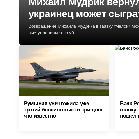
Михаил Мудрик вернул
украинец может сыгра
Возвращение Михаила Мудрика в заявку «Челси» мо
выступлениям за клуб.
Румыния уничтожила уже
Банк Р
третий беспилотник за три дня:
ставку:
что известно
пошел 