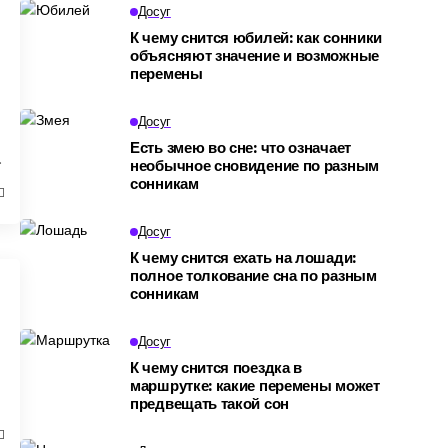
Досуг
К чему снится юбилей: как сонники
объясняют значение и возможные
перемены
Досуг
Есть змею во сне: что означает
необычное сновидение по разным
сонникам
Досуг
К чему снится ехать на лошади:
полное толкование сна по разным
сонникам
Досуг
К чему снится поездка в
маршрутке: какие перемены может
предвещать такой сон