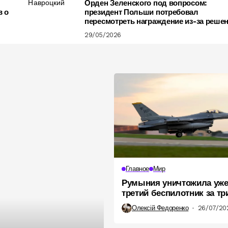
Орден Зеленского под вопросом:
в о
президент Польши потребовал
пересмотреть награждение из-за реше
по УПА
29/05/2026
Главное
Мир
Румыния уничтожила уж
третий беспилотник за тр
что известно
Олексій Федоренко
26/07/20