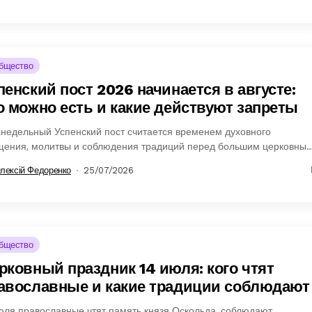
бщество
пенский пост 2026 начинается в августе:
о можно есть и какие действуют запреты
недельный Успенский пост считается временем духовного
щения, молитвы и соблюдения традиций перед большим церковны
здником.
лексій Федоренко
25/07/2026
бщество
рковный праздник 14 июля: кого чтят
авославные и какие традиции соблюдают
юля православные чтят память князя Оскольда, соблюдают