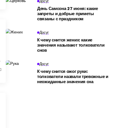
Досуг
День Самсона 27 июня: какие
запреты и добрые приметы
связаны с праздником
Досуг
К чему снится жених: какие
значения называют толкователи
снов
м
Досуг
К чему снится ожог руки:
толкователи назвали тревожные и
неожиданные значения сна