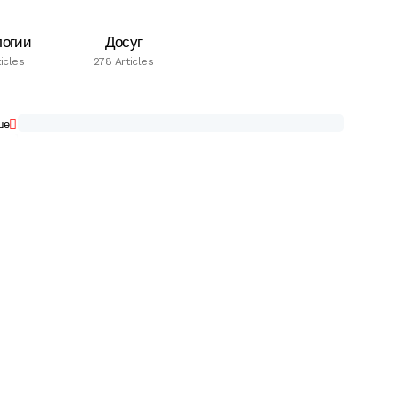
логии
Досуг
icles
278 Articles
ше