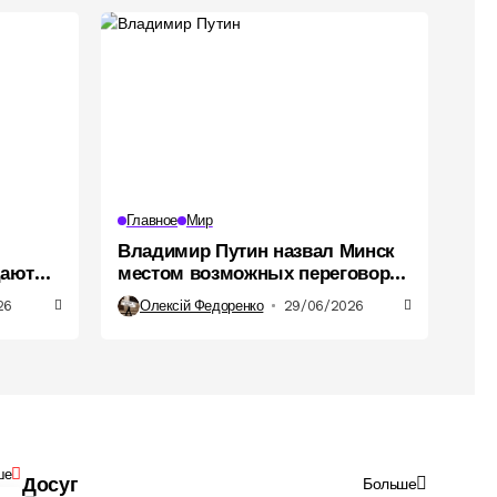
Главное
Мир
Владимир Путин назвал Минск
цают
местом возможных переговоров
оенных
с Владимиром Зеленским
26
Олексій Федоренко
29/06/2026
ше
Досуг
Больше