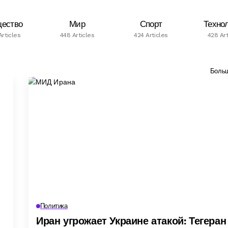
ество
Мир
Спорт
Техно
Articles
448 Articles
424 Articles
428 Art
Боль
Политика
Иран угрожает Украине атакой: Тегеран