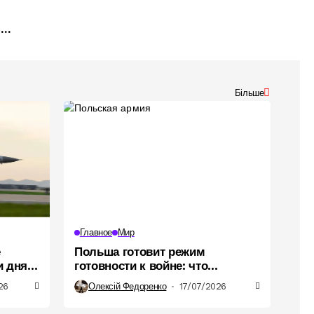
ния
Більше
Главное
Мир
е
Польша готовит режим
и дня:
готовности к войне: что
предусматривает закон
26
Олексій Федоренко
17/07/2026