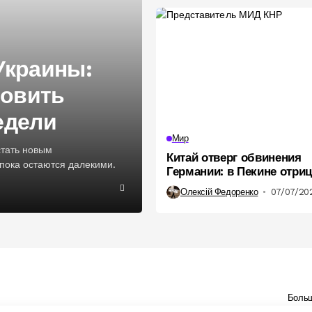
Украины:
овить
едели
Мир
стать новым
Китай отверг обвинения
пока остаются далекими.
Германии: в Пекине отри
подготовку российских в
Олексій Федоренко
07/07/20
Боль