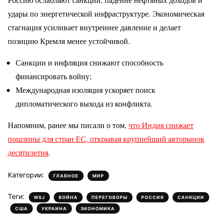
удары по энергетической инфраструктуре. Экономическая
стагнация усиливает внутреннее давление и делает
позицию Кремля менее устойчивой.
Санкции и инфляция снижают способность
финансировать войну;
Международная изоляция ускоряет поиск
дипломатического выхода из конфликта.
Напомним, ранее мы писали о том,
что Индия снижает
пошлины для стран ЕС, открывая крупнейший авторынок
десятилетия
.
Категории:
,
ГЛАВНОЕ
МИР
Теги:
,
,
,
,
,
WSJ
ВОЙНА
ПЕРЕГОВОРЫ
РОССИЯ
САНКЦИИ
,
,
США
УКРАИНА
ЭКОНОМИКА