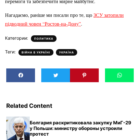
перемоги та забезпечити мирне майбутнє.
Нагадаємо, раніше ми писали про те, що
ЗСУ затопили
підводний човен “Ростов-на-Дону”
.
Категории:
ПОЛИТИКА
Теги:
,
ВІЙНА В УКРАЇНІ
УКРАЇНА
Related Content
Болгария раскритиковала закупку МиГ-29
у Польши: министру обороны устроили
протест