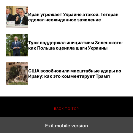
Иран угрожает Украине атакой: Тегеран
сделал неожиданное заявление
Туск поддержал инициативы Зеленского:
как Польша оценила шаги Украины
США возобновили масштабные удары по
Ирану: как это комментирует Трамп
BACK TO TOP
Exit mobile version