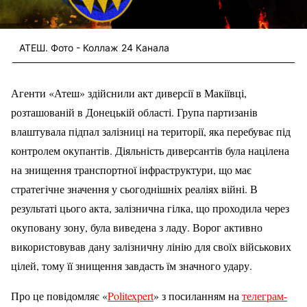
АТЕШ. Фото - Коллаж 24 Канала
Агенти «Атеш» здійснили акт диверсії в Макіївці,
розташованій в Донецькій області. Група партизанів
влаштувала підпал залізниці на території, яка перебуває під
контролем окупантів. Діяльність диверсантів була націлена
на знищення транспортної інфраструктури, що має
стратегічне значення у сьогоднішніх реаліях війні. В
результаті цього акта, залізнична гілка, що проходила через
окуповану зону, була виведена з ладу. Ворог активно
використовував дану залізничну лінію для своїх військових
цілей, тому її знищення завдасть їм значного удару.
Про це повідомляє «
Politexpert
» з посиланням на
телеграм-