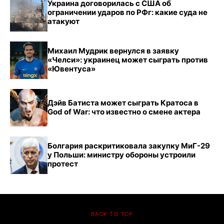
Украина договорилась с США об
ограничении ударов по РФг: какие суда не
атакуют
Михаил Мудрик вернулся в заявку
«Челси»: украинец может сыграть против
«Ювентуса»
Дэйв Батиста может сыграть Кратоса в
God of War: что известно о смене актера
Болгария раскритиковала закупку МиГ-29
у Польши: министру обороны устроили
протест
BACK TO TOP