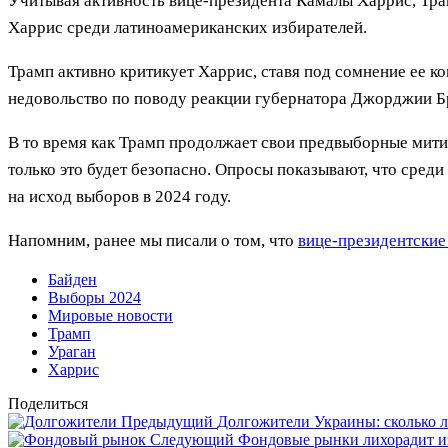
Учитывая активность вице-президента Камалы Харрис, Трам
Харрис среди латиноамериканских избирателей.
Трамп активно критикует Харрис, ставя под сомнение ее к
недовольство по поводу реакции губернатора Джорджии Бр
В то время как Трамп продолжает свои предвыборные митин
только это будет безопасно. Опросы показывают, что сред
на исход выборов в 2024 году.
Напомним, ранее мы писали о том, что
вице-президентские
Байден
Выборы 2024
Мировые новости
Трамп
Ураган
Харрис
Поделиться
Предыдущий
Долгожители Украины: сколько л
Следующий
Фондовые рынки лихорадит и