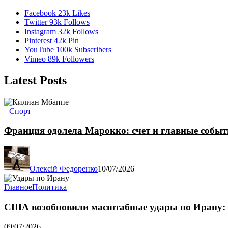
Facebook
23k
Likes
Twitter
93k
Follows
Instagram
32k
Follows
Pinterest
42k
Pin
YouTube
100k
Subscribers
Vimeo
89k
Followers
Latest Posts
Спорт
Франция одолела Марокко: счет и главные собы
Олексій Федоренко
10/07/2026
Главное
Политика
США возобновили масштабные удары по Ирану: 
09/07/2026