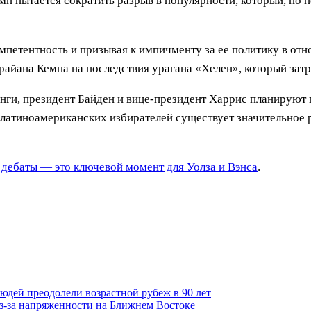
п пытается сократить разрыв в популярности, который, по 
омпетентность и призывая к импичменту за ее политику в от
айана Кемпа на последствия урагана «Хелен», который затр
ги, президент Байден и вице-президент Харрис планируют п
и латиноамериканских избирателей существует значительное 
 дебаты — это ключевой момент для Уолза и Вэнса
.
юдей преодолели возрастной рубеж в 90 лет
з-за напряженности на Ближнем Востоке