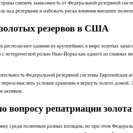
страны снизить зависимость от Федеральной резервной сис
оль над резервами и избежать риска влияния внешних полит
золотых резервов в США
я располагают одними из крупнейших в мире золотых запасо
о с исторической ролью Нью-Йорка как одного из главных м
деятельность Федеральной резервной системы Европейская а
 переосмыслить условия хранения и вернуть золото домой.
м активам.
о вопросу репатриации золота
ржку среди политиков разных взглядов, но при этом Федер