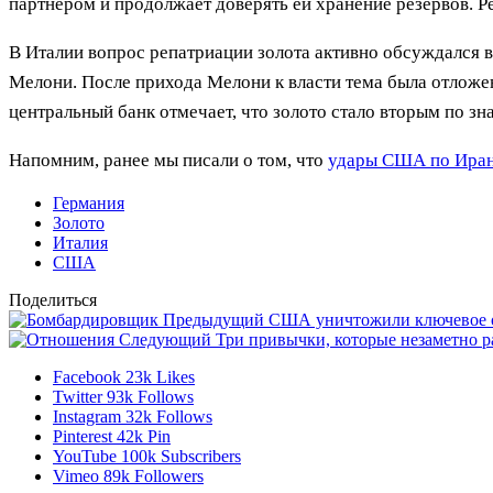
партнером и продолжает доверять ей хранение резервов. Р
В Италии вопрос репатриации золота активно обсуждался 
Мелони. После прихода Мелони к власти тема была отложе
центральный банк отмечает, что золото стало вторым по зн
Напомним, ранее мы писали о том, что
удары США по Иран
Германия
Золото
Италия
США
Поделиться
Предыдущий
США уничтожили ключевое о
Следующий
Три привычки, которые незаметно 
Facebook
23k
Likes
Twitter
93k
Follows
Instagram
32k
Follows
Pinterest
42k
Pin
YouTube
100k
Subscribers
Vimeo
89k
Followers