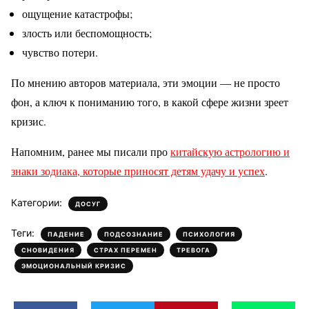
ощущение катастрофы;
злость или беспомощность;
чувство потери.
По мнению авторов материала, эти эмоции — не просто
фон, а ключ к пониманию того, в какой сфере жизни зреет
кризис.
Напомним, ранее мы писали про
китайскую астрологию и
знаки зодиака, которые приносят детям удачу и успех
.
Категории:
ДОСУГ
Теги:
,
,
,
ПАДЕНИЕ
ПОДСОЗНАНИЕ
ПСИХОЛОГИЯ
,
,
,
СНОВИДЕНИЯ
СТРАХ ПЕРЕМЕН
ТРЕВОГА
ЭМОЦИОНАЛЬНЫЙ КРИЗИС