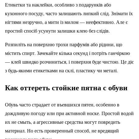
Етикетки та наклейки, особливо з подарунків або
кухонного посуду, часто залишають липкий слід. Знімати їх
нігтями незручно, а мити із милом — неефективно. Але є
простий спосіб усунути залишки клею без слідів.
Розпиліть на поверхню трохи парфумів або рідини, що
містить спирт. Зачекайте кілька секунд і потріть ганчіркою
— клей швидко розчиниться, і поверхня буде чистою. Це діє
з будь-якими етикетками на склі, пластику чи металі.
Как оттереть стойкие пятна с обуви
Обувь часто страдает от въевшихся пятен, особенно в
дождливую погоду или при активной носке. Простой водой
их не смыть, а агрессивные средства могут повредить
материал. Но есть проверенный способ, не вредящий