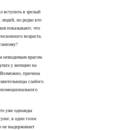
ел вступить в зрелый
 людей, но редко кто
ния показывают, что
енсионного возраста.
рганизму?
им невидимым врагом.
ульта у женщин на
. Возможно, причина
ставительницы слабого
сихоэмоционального
 кто уже однажды
льт, в один голос
то не выдерживает