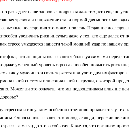
тно разъедает наше здоровье, подрывая даже тех, кто еще не усп
стоянная тревога и напряжение стали нормой для многих молодых
е серьезные последствия это может повлечь. Недавние исследова
способен увеличить риск инсульта даже у тех, кто еще далек от п
как стресс умудряется нанести такой мощный удар по нашему о
тот факт, что женщины оказываются более уязвимыми перед эт
то даже умеренный уровень стресса способен повысить риск инс
ремя как у мужчин эта связь теряется при учете других факторов
ормональной системы или социальной нагрузки, с которой пред
евно. Может ли это означать, что мы недооцениваем влияние п
здоровье?
ду стрессом и инсультом особенно отчетливо проявляется у тех,
ванием. Опросы показывают, что молодые люди, пережившие инсу
 стресса за месяц до этого события. Кажется, что организм прос