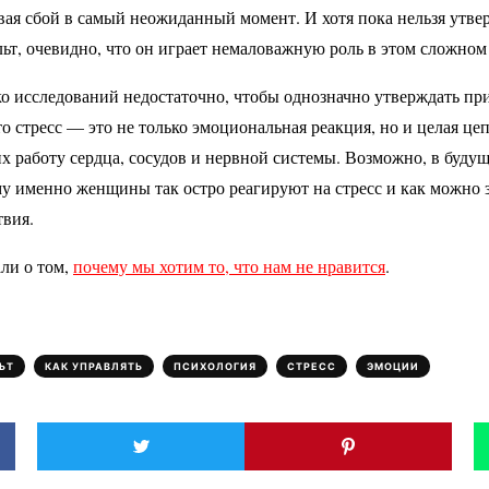
вая сбой в самый неожиданный момент. И хотя пока нельзя утвер
ьт, очевидно, что он играет немаловажную роль в этом сложном
ько исследований недостаточно, чтобы однозначно утверждать п
то стресс — это не только эмоциональная реакция, но и целая ц
х работу сердца, сосудов и нервной системы. Возможно, в буду
му именно женщины так остро реагируют на стресс и как можно з
твия.
ли о том,
почему мы хотим то, что нам не нравится
.
,
,
,
,
ЬТ
КАК УПРАВЛЯТЬ
ПСИХОЛОГИЯ
СТРЕСС
ЭМОЦИИ