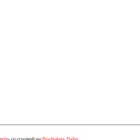
pert
» со ссылкой на
Psychology Today