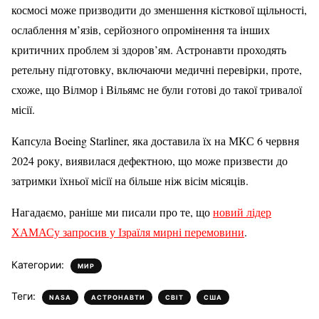
космосі може призводити до зменшення кісткової щільності,
ослаблення м’язів, серйозного опромінення та інших
критичних проблем зі здоров’ям. Астронавти проходять
ретельну підготовку, включаючи медичні перевірки, проте,
схоже, що Вілмор і Вільямс не були готові до такої тривалої
місії.
Капсула Boeing Starliner, яка доставила їх на МКС 6 червня
2024 року, виявилася дефектною, що може призвести до
затримки їхньої місії на більше ніж вісім місяців.
Нагадаємо, раніше ми писали про те, що
новий лідер
ХАМАСу запросив у Ізраїля мирні перемовини
.
Категории:
МИР
Теги:
,
,
,
NASA
АСТРОНАВТИ
СВІТ
США