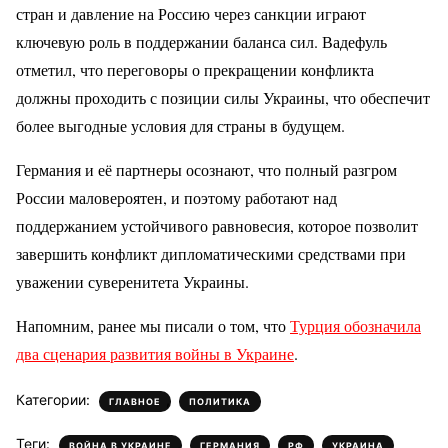
стран и давление на Россию через санкции играют
ключевую роль в поддержании баланса сил. Вадефуль
отметил, что переговоры о прекращении конфликта
должны проходить с позиции силы Украины, что обеспечит
более выгодные условия для страны в будущем.
Германия и её партнеры осознают, что полный разгром
России маловероятен, и поэтому работают над
поддержанием устойчивого равновесия, которое позволит
завершить конфликт дипломатическими средствами при
уважении суверенитета Украины.
Напомним, ранее мы писали о том, что
Турция обозначила
два сценария развития войны в Украине
.
Категории:
,
ГЛАВНОЕ
ПОЛИТИКА
Теги:
,
,
,
ВОЙНА В УКРАИНЕ
ГЕРМАНИЯ
РФ
УКРАИНА