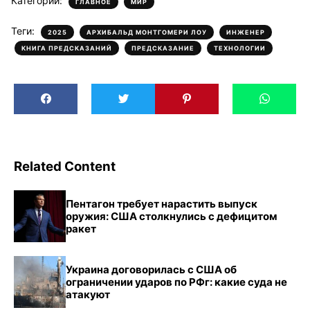
Категории:
,
ГЛАВНОЕ
МИР
Теги:
,
,
,
2025
АРХИБАЛЬД МОНТГОМЕРИ ЛОУ
ИНЖЕНЕР
,
,
КНИГА ПРЕДСКАЗАНИЙ
ПРЕДСКАЗАНИЕ
ТЕХНОЛОГИИ
Related Content
Пентагон требует нарастить выпуск
оружия: США столкнулись с дефицитом
ракет
Украина договорилась с США об
ограничении ударов по РФг: какие суда не
атакуют