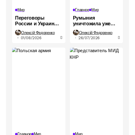
Мир
Главное
Мир
Переговоры
Румыния
России и Украины:
уничтожила уже
США намерены
третий
Олексій Федоренко
Олексій Федоренко
возобновить
беспилотник за три
01/08/2026
26/07/2026
диалог в
дня: что известно
ближайшие недели
Главное
Мир
Мир