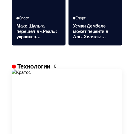
Спорт
Спорт
Макс Шульга
Усман Дембеле
перешел в «Реал»:
может перейти в
украинец
Аль-Хиляль:
возвращается в
саудовский клуб
чемпионат Испании
начал переговоры с
ПСЖ
Технологии