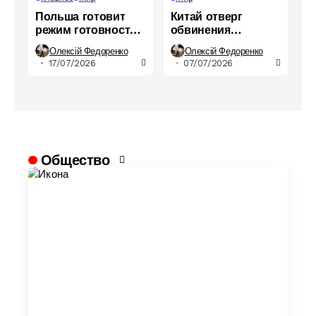
Польша готовит
Китай отверг
режим готовности к
обвинения
войне: что
Германии: в Пекине
Олексій Федоренко
Олексій Федоренко
предусматривает
отрицают
17/07/2026
07/07/2026
закон
подготовку
российских
военных
Общество