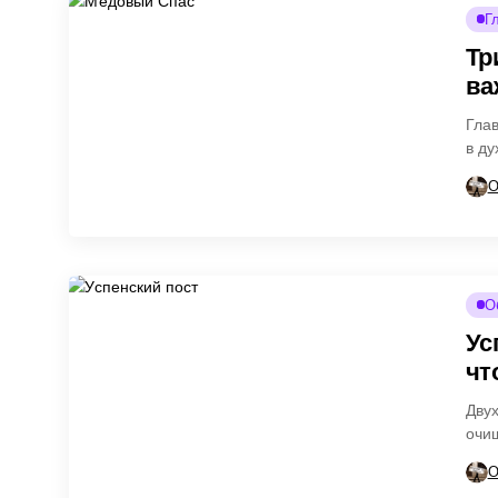
Г
Тр
ва
Глав
в ду
О
О
Ус
чт
Двух
очи
пра
О