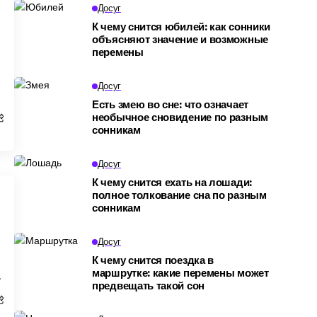
Досуг
К чему снится юбилей: как сонники
объясняют значение и возможные
перемены
Досуг
Есть змею во сне: что означает
необычное сновидение по разным
сонникам
Досуг
К чему снится ехать на лошади:
полное толкование сна по разным
сонникам
Досуг
К чему снится поездка в
маршрутке: какие перемены может
м
предвещать такой сон