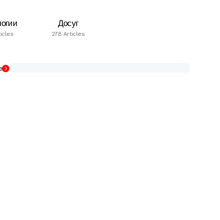
логии
Досуг
icles
278 Articles
е