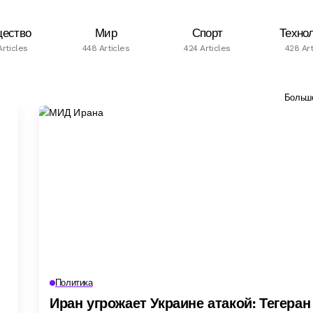
ество
Мир
Спорт
Техно
Articles
448 Articles
424 Articles
428 Art
Больш
Политика
Иран угрожает Украине атакой: Тегеран