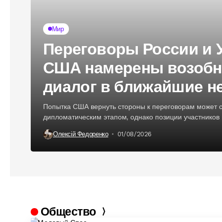
Мир
Переговоры России и 
США намерены возобн
диалог в ближайшие н
Попытка США вернуть стороны к переговорам может 
дипломатическим этапом, однако позиции участников 
Олексій Федоренко
01/08/2026
Общество