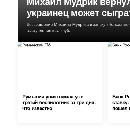
Михаил Мудрик вернул
украинец может сыгра
Возвращение Михаила Мудрика в заявку «Челси» мо
выступлениям за клуб.
Румыния уничтожила уже
Банк Р
третий беспилотник за три дня:
ставку:
что известно
пошел 