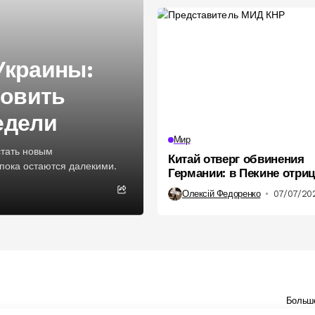
Украины:
овить
едели
Мир
стать новым
Китай отверг обвинения
пока остаются далекими.
Германии: в Пекине отри
подготовку российских в
Олексій Федоренко
07/07/20
Больш