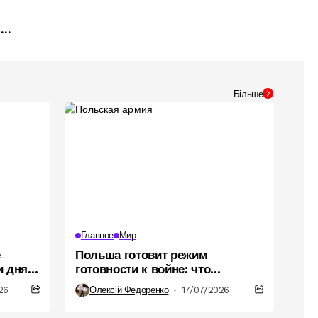
ния
Більше
Главное
Мир
е
Польша готовит режим
и дня:
готовности к войне: что
предусматривает закон
26
Олексій Федоренко
17/07/2026