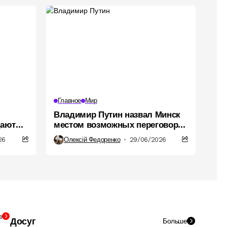
Главное
Мир
Владимир Путин назвал Минск
цают
местом возможных переговоров
оенных
с Владимиром Зеленским
26
Олексій Федоренко
29/06/2026
е
Досуг
Больше