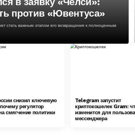
ся в заявку «Челси»:
ть против «Ювентуса»
жет стать важным этапом его возвращения к полноценным
оссии снизил ключевую
Telegram запустит
 почему регулятор
криптокошелек Gram: ч
на смягчение политики
изменится для пользов
мессенджера