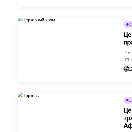
О
Це
пр
14 и
церк
пого
О
О
Це
тр
Аф