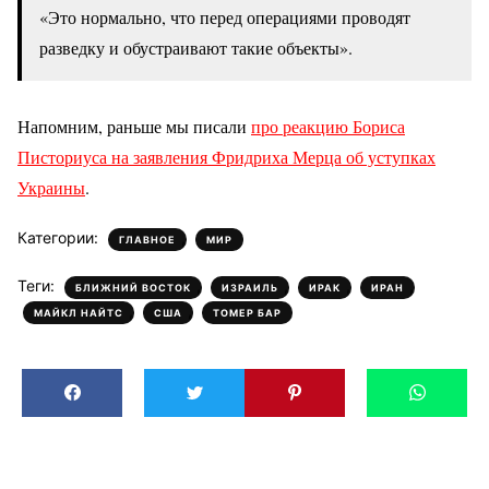
«Это нормально, что перед операциями проводят
разведку и обустраивают такие объекты».
Напомним, раньше мы писали
про реакцию Бориса
Писториуса на заявления Фридриха Мерца об уступках
Украины
.
Категории:
,
ГЛАВНОЕ
МИР
Теги:
,
,
,
,
БЛИЖНИЙ ВОСТОК
ИЗРАИЛЬ
ИРАК
ИРАН
,
,
МАЙКЛ НАЙТС
США
ТОМЕР БАР