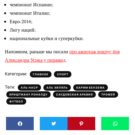
чемпионат Испании;
чемпионат Италии;
Евро-2016;
Лигу наций;
национальные кубки и суперкубки.
Напомним, раньше мы писали
про ажиотаж вокруг боя
Александра Усика у пирамид
.
Категории:
,
ГЛАВНОЕ
СПОРТ
Теги:
,
,
,
АЛЬ НАСР
АЛЬ ХИЛЯЛЬ
КАРИМ БЕНЗЕМА
,
,
,
КРИШТИАНУ РОНАЛДУ
САУДОВСКАЯ АРАВИЯ
ТРОФЕЙ
ФУТБОЛ