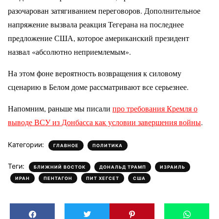
разочарован затягиванием переговоров. Дополнительное
напряжение вызвала реакция Тегерана на последнее
предложение США, которое американский президент
назвал «абсолютно неприемлемым».
На этом фоне вероятность возвращения к силовому
сценарию в Белом доме рассматривают все серьезнее.
Напомним, раньше мы писали
про требования Кремля о
выводе ВСУ из Донбасса как условии завершения войны
.
Категории:
,
ГЛАВНОЕ
ПОЛИТИКА
Теги:
,
,
,
БЛИЖНИЙ ВОСТОК
ДОНАЛЬД ТРАМП
ИЗРАИЛЬ
,
,
,
ИРАН
ПЕНТАГОН
ПИТ ХЕГСЕТ
США