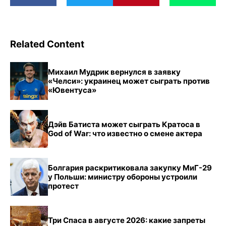
Related Content
Михаил Мудрик вернулся в заявку
«Челси»: украинец может сыграть против
«Ювентуса»
Дэйв Батиста может сыграть Кратоса в
God of War: что известно о смене актера
Болгария раскритиковала закупку МиГ-29
у Польши: министру обороны устроили
протест
Три Спаса в августе 2026: какие запреты